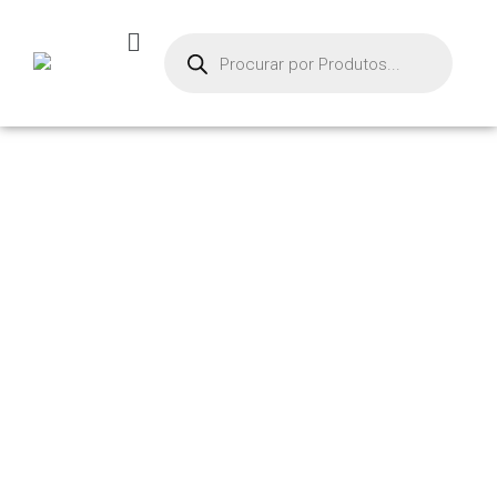
PRODUTOS
Início
/ Produtos marcados com a tag “mah”