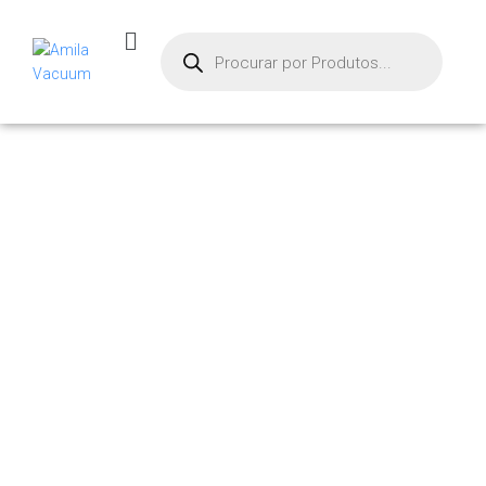
PRODUTOS
Início
/ Produtos marcados com a tag “md-cup”