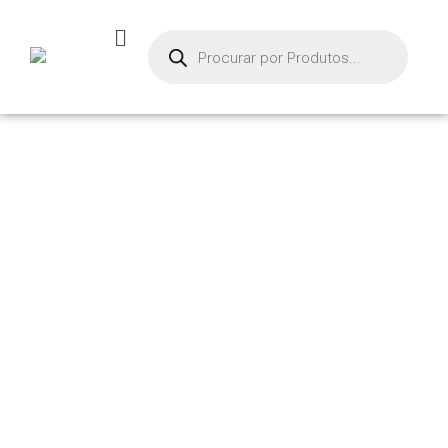
PRODUTOS
Início
/ Produtos marcados com a tag “md-pom”