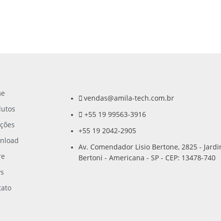
me
vendas@amila-tech.com.br
dutos
+55 19 99563-3916
uções
+55 19 2042-2905
nload
Av. Comendador Lisio Bertone, 2825 - Jard
re
Bertoni - Americana - SP - CEP: 13478-740
s
tato