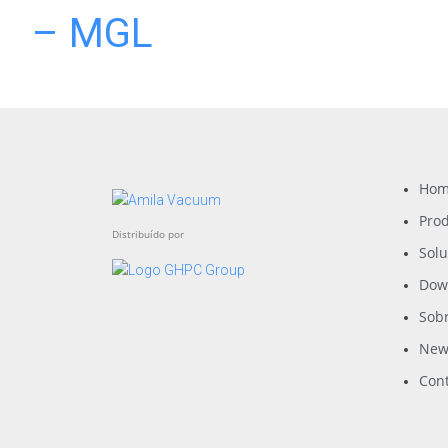
– MGL
Ho
Pro
Distribuído por
Sol
Dow
Sob
New
Con