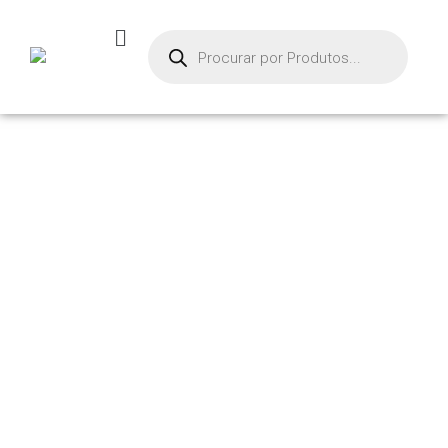
PRODUTOS
Início
/ Produtos marcados com a tag “mp2-an”