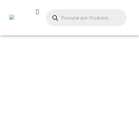
PRODUTOS
Início
/ Produtos marcados com a tag “mp2v”