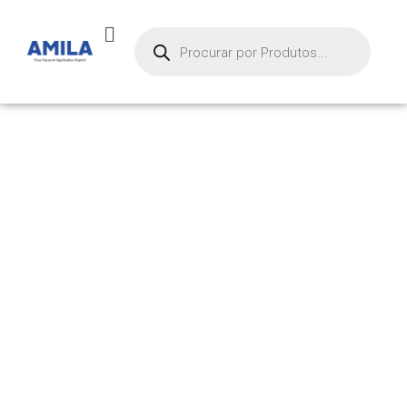
PRODUTOS
Início
/ Produtos marcados com a tag “mte-starr”