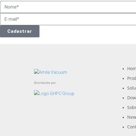
Cadastrar
Ho
Pro
Distribuído por
Sol
Dow
Sob
New
Con