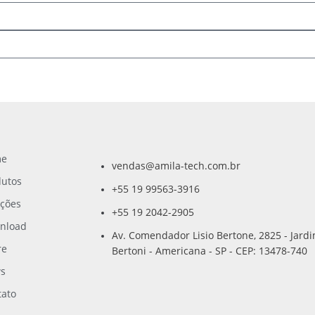
me
vendas@amila-tech.com.br
dutos
+55 19 99563-3916
uções
+55 19 2042-2905
nload
Av. Comendador Lisio Bertone, 2825 - Jard
re
Bertoni - Americana - SP - CEP: 13478-740
s
tato