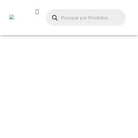
PRODUTOS
Início
/ Produtos marcados com a tag “compensador”