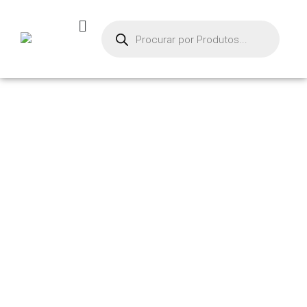
PRODU
TOS
Início
/
Acessórios de
Montagem
/ CONECTO
R PASSA MURO –
MVS-GE