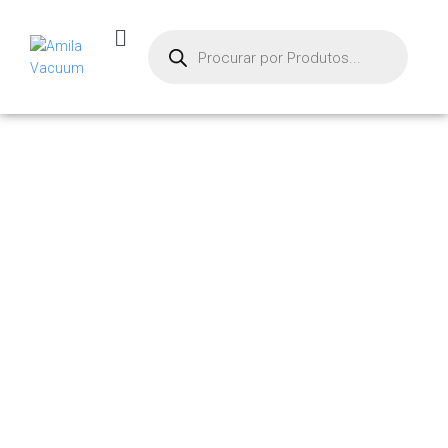
PRODUTOS
Início
/ Produtos marcados com a tag “mvs-ge”