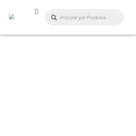
PRODU
TOS
Início
/
Geradores de
Vácuo
/ BOMBA DE
VÁCUO – AE-SR