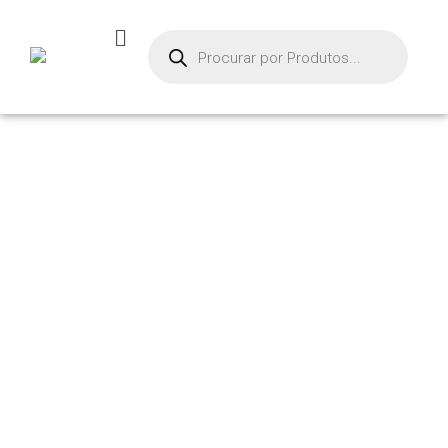
PRODU
TOS
Início
/
Ventosas
Modulares
/ MÓDULO
VENTOSA PLANA –
ATC-MX39/MX55