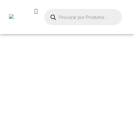
PRODU
TOS
Início
/
Ventosas
/ VE
NTOSA PLANA – MAF