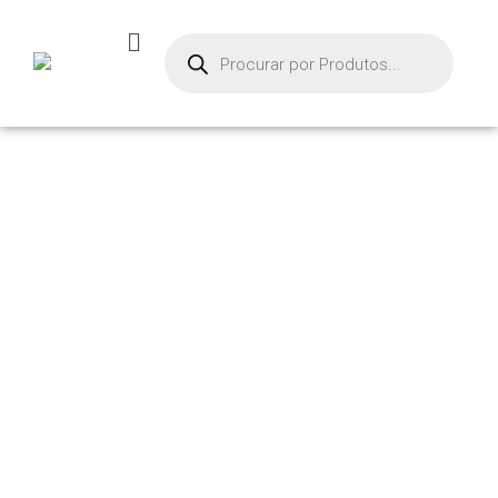
PRODU
TOS
Início
/
Ventosas
/ VE
NTOSA COMBINADA
PARA SACOS MACIOS
– MGMBH