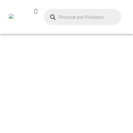
PRODU
TOS
Início
/
Ventosas
/ VE
NTOSA COMBINADA
PARA CAIXAS – MGMX