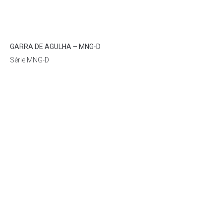
Loading...
GARRA DE AGULHA – MNG-D
Série MNG-D
CATÁLOGO
2D / 3D