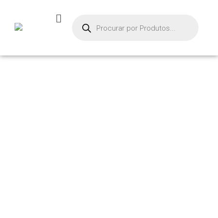
PRODU
TOS
Início
/
Garras
Especiais
/ GARRA DE
AGULHA – MNG-D